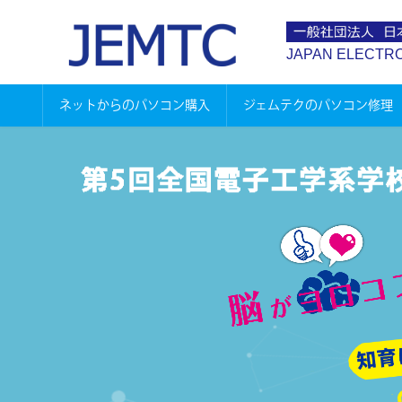
コ
ナ
ン
ビ
JAPAN ELECTR
テ
ゲ
ン
ー
ツ
シ
ネットからのパソコン購入
ジェムテクのパソコン修理
へ
ョ
ス
ン
キ
に
ッ
移
プ
動