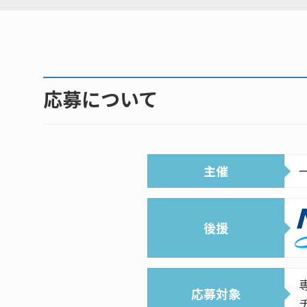
応募について
主催
後援
応募対象