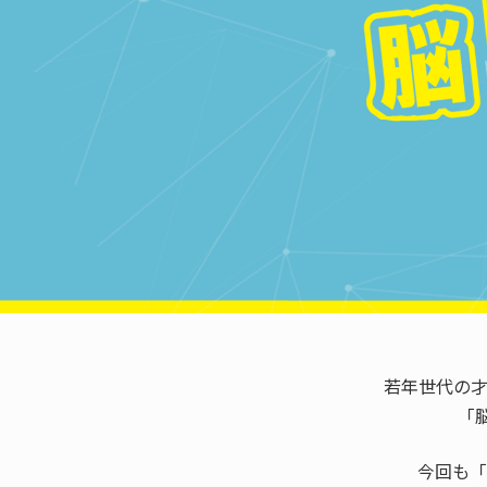
若年世代の
「
今回も「