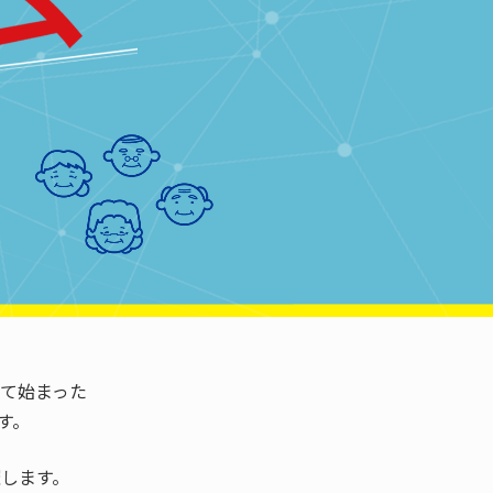
して始まった
す。
催します。